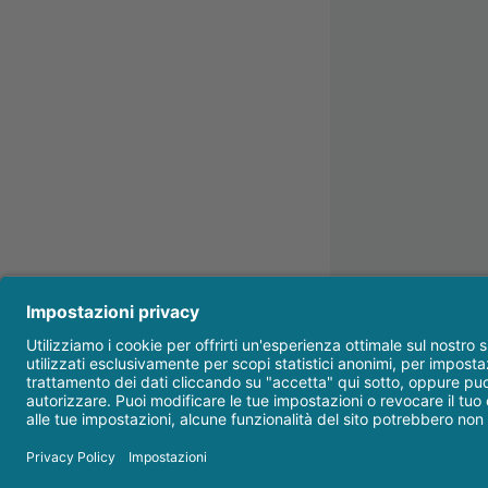
©
2026
Dental Trey - Il blog
| Via Partisani