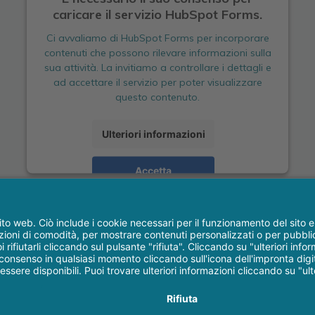
caricare il servizio HubSpot Forms.
Ci avvaliamo di HubSpot Forms per incorporare
contenuti che possono rilevare informazioni sulla
sua attività. La invitiamo a controllare i dettagli e
ad accettare il servizio per poter visualizzare
questo contenuto.
Ulteriori informazioni
Accetta
, 3 - Fiumana-Predappio (FC) | P. IVA 01306980408 | Tel.
0543 929 111
|