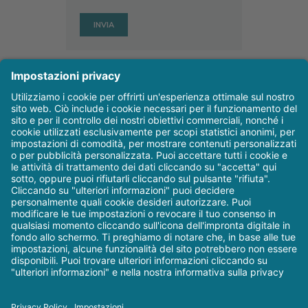
Autrice/Autore
Articoli recenti
A-Dec
©
Dental Trey - Il blog
| Via
2026