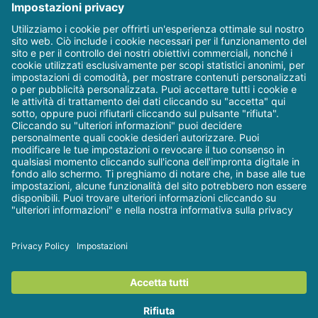
consigliere
provinciale,
Vicepresidente e
Presidente e socio
della S.I.d.P., Società
Italiana di
Parodontologia.
©
Dental Trey - Il blog
| Via
2026
Partisani, 3 - Fiumana-Predappio (FC) |
P. IVA 01306980408 | Tel.
0543 929 111
| Email:
web@dentaltrey.it
|
Privacy &
Cookie