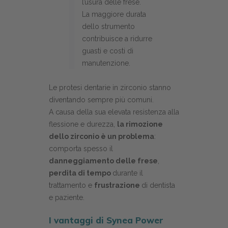
l’usura delle frese.
La maggiore durata
dello strumento
contribuisce a ridurre
guasti e costi di
manutenzione.
Le protesi dentarie in zirconio stanno
diventando sempre più comuni.
A causa della sua elevata resistenza alla
flessione e durezza,
la rimozione
dello zirconio è un problema
:
comporta spesso il
danneggiamento delle frese
,
perdita di tempo
durante il
trattamento e
frustrazione
di dentista
e paziente.
I vantaggi di
Synea Power