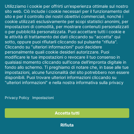
Autrice/Autore
Articoli recenti
W&H
©
Dental Trey - Il blog
| Via
2026
Partisani, 3 - Fiumana-Predappio (FC) |
P. IVA 01306980408 | Tel.
0543 929 111
| Email:
web@dentaltrey.it
|
Privacy &
Cookie