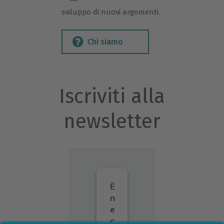
sviluppo di nuovi argomenti.
Chi siamo
Iscriviti alla
newsletter
È
n
e
c