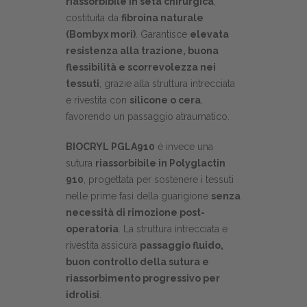
riassorbibile in seta chirurgica
,
costituita da
fibroina naturale
(Bombyx mori)
. Garantisce
elevata
resistenza alla trazione, buona
flessibilità e scorrevolezza nei
tessuti
, grazie alla struttura intrecciata
e rivestita con
silicone o cera
,
favorendo un passaggio atraumatico.
BIOCRYL PGLA910
è invece una
sutura
riassorbibile in Polyglactin
910
, progettata per sostenere i tessuti
nelle prime fasi della guarigione
senza
necessità di rimozione post-
operatoria
. La struttura intrecciata e
rivestita assicura
passaggio fluido,
buon controllo della sutura e
riassorbimento progressivo per
idrolisi
.