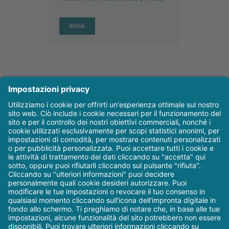
Autrice/Autore
Articoli recenti
Dentalica