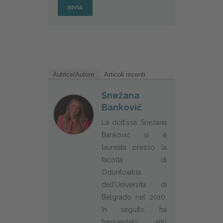
Autrice/Autore
Articoli recenti
Snežana
Banković
La dott.ssa Snežana
Banković si è
laureata presso la
facoltà di
Odontoiatria
dell’Università di
Belgrado nel 2010.
In seguito, ha
frequentato altri