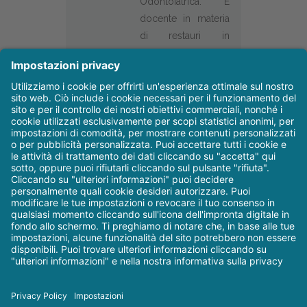
Odontoiatrica. È
docente in materia
di restauri in
composito non
invasivi, tecnica di
stampaggio a
iniezione senza
preparazione,
restauri di classe IV
e restauri adesivi
diretti e indiretti.
©
Dental Trey - Il blog
| Via
2026
Partisani, 3 - Fiumana-Predappio (FC) |