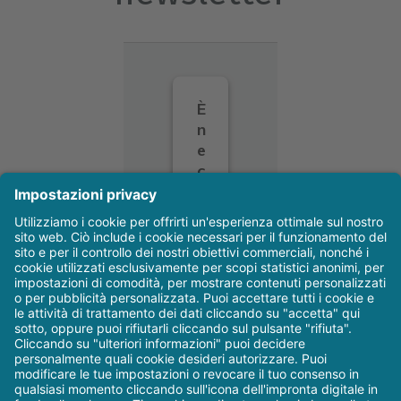
È
n
e
c
e
s
s
a
ri
o
il
s
u
o
c