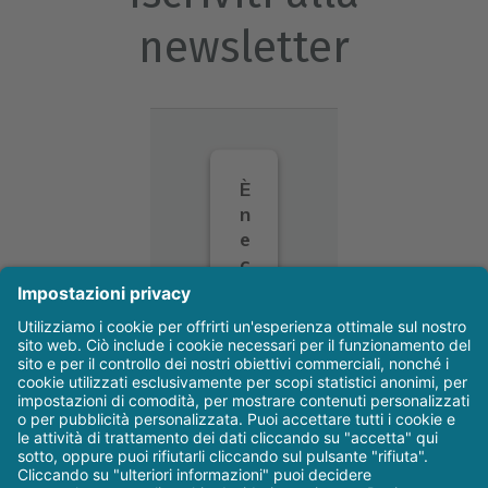
newsletter
È
n
e
c
e
s
s
a
ri
o
il
s