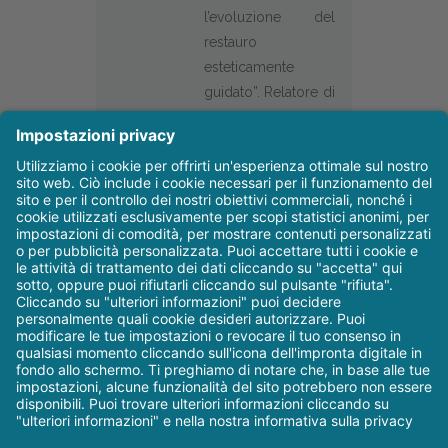
l’evoluzione del
restauro
esteticamente
guidato”. Relatore di
corsi teorico-pratici
di odontoiatria
conservativa con
particolare
attenzione alle
tecniche di
stratificazione
dirette.