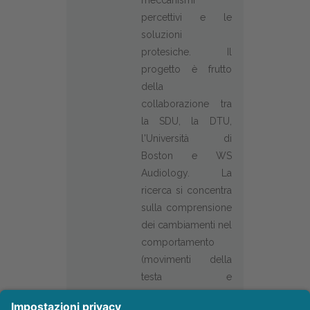
percettivi e le
soluzioni
protesiche. Il
progetto è frutto
della
collaborazione tra
la SDU, la DTU,
l'Università di
Boston e WS
Audiology. La
ricerca si concentra
sulla comprensione
dei cambiamenti nel
comportamento
(movimenti della
testa e
orientamento dello