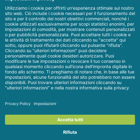
sguardo) e sulle
strategie adottate da
persone con udito
normale e ipoudenti
durante un compito
di ricerca
audiovisiva.
©
Dental Trey - Il blog
| Via
2026
Partisani, 3 - Fiumana-Predappio (FC) |
P. IVA 01306980408 | Tel.
0543 929 111
| Email:
web@dentaltrey.it
|
Privacy &
Cookie