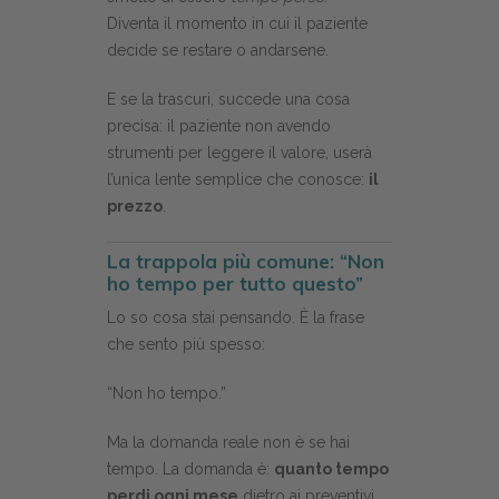
Diventa il momento in cui il paziente
decide se restare o andarsene.
E se la trascuri, succede una cosa
precisa: il paziente non avendo
strumenti per leggere il valore, userà
l’unica lente semplice che conosce:
il
prezzo
.
La trappola più comune: “Non
ho tempo per tutto questo”
Lo so cosa stai pensando. È la frase
che sento più spesso:
“Non ho tempo.”
Ma la domanda reale non è se hai
tempo. La domanda è:
quanto tempo
perdi ogni mese
dietro ai preventivi