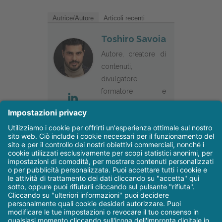
Autrice/Autore
Articoli recenti
Toshiro Savoia
Autore, creatore di
contenuti,
divulgatore,
formatore e
consulente per la
gestione delle
strutture
odontoiatriche.
Verticalizzato sulla
gestione extra
clinica della prima
visita.