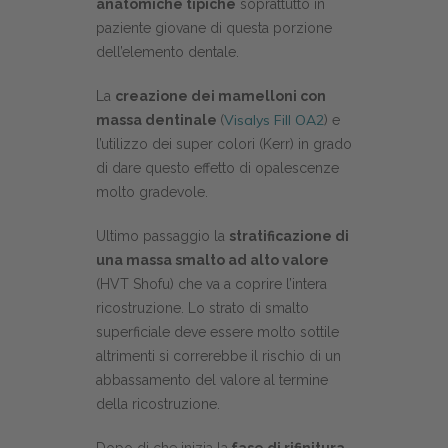
anatomiche tipiche
soprattutto in
paziente giovane di questa porzione
dell’elemento dentale.
La
creazione dei mamelloni con
Visalys Fill OA2
massa dentinale
(
) e
l’utilizzo dei super colori (Kerr) in grado
di dare questo effetto di opalescenze
molto gradevole.
Ultimo passaggio la
stratificazione di
una massa smalto ad alto valore
(HVT Shofu) che va a coprire l’intera
ricostruzione.
Lo strato di smalto
superficiale deve esser
e molto sottile
altrimenti si correrebbe il rischio di un
abbassamento del valore al termine
della ricostruzione.
Dopo di che inizia la
fase di rifinitura