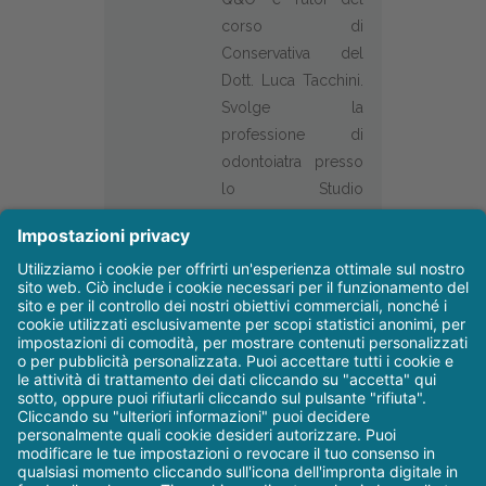
corso di
Conservativa del
Dott. Luca Tacchini.
Svolge la
professione di
odontoiatra presso
lo Studio
Odontoiatrico
Perpetuini e presso
Italian Dental
Creation, con
particolare interesse
presso la protesi
dentaria e la
conservativa.