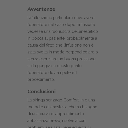
Avvertenze
Un’attenzione particolare deve avere
l’operatore nel caso dopo l’infusione
vedesse una fuoriuscita dell’anestetico
in bocca al paziente, probabilmente a
causa del fatto che l’infusione non è
stata svolta in modo perpendicolare o
senza esercitare un buona pressione
sulla gengiva, a questo punto
l’operatore dovrà ripetere il
procedimento.
Conclusioni
La siringa senz’ago Comfort-in è una
metodica di anestesia che ha bisogno
di una curva di apprendimento
abbastanza breve, risolve alcuni
problemi se usata bene ed evita di