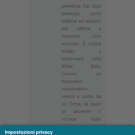
pediatrica. Dal 2012
partecipa come
relatore ed esperto
del settore a
numerosi corsi
nazionali. È inoltre
invitato a
relazionare sulle
White Baby
Crowns, un
dispositivo
odontoiatrico
messo a punto da
lui. Ormai da quasi
un decennio si
occupa quasi
esclusivamente di
Pedodonzia,