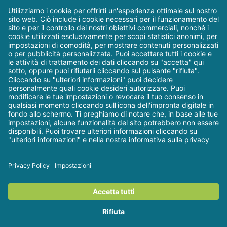
essendo titolare
della “Scuola del
Sorriso” uno studio
interamente ed
esclusivamente
dedicato ai bambini.
©
Dental Trey - Il blog
| Via
2026
Partisani, 3 - Fiumana-Predappio (FC) |
P. IVA 01306980408 | Tel.
0543 929 111
| Email:
web@dentaltrey.it
|
Privacy &
Cookie