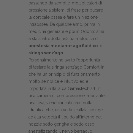
passando da semplici moltiplicatori di
pressione a sistemi di frese per bucare
la corticale ossea e fare un’iniezione
intraossea. Da qualche anno, prima in
medicina generale e poi in Odontoiatria
è stata introdotta un’altra metodica di
anestesia mediante ago fluidico
, o
siringa senz’ago
.
Personalmente ho avuto l’opportunità
di testare la siringa senz’ago Comfort-in
che ha un principio di funzionamento
molto semplice e intuitivo ed è
importata in Italia da Gamastech srl. In
una camera di compressione, mediante
una leva, viene caricata una molla
idraulica che, una volta scattata, spinge
ad alta velocità il liquido all’interno del
nozzle sotto gengiva e sotto osso,
anestetizzando il nervo bersaglio.