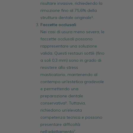
risultare invasive, richiedendo la
rimozione fino al 75,6% della
struttura dentale originale⁵.
Faccette occlusali
Nei casi di usura meno severa, le
faccette occlusali possono
rappresentare una soluzione
valida. Questi restauri sottili (fino
a soli 0,3 mm) sono in grado di
resistere allo stress
masticatorio, mantenendo al
contempo un'estetica gradevole
e permettendo una
preparazione dentale
conservativa⁶. Tuttavia,
richiedono un’elevata
competenza tecnica e possono
presentare difficoltà
nell’adattamento⁷.