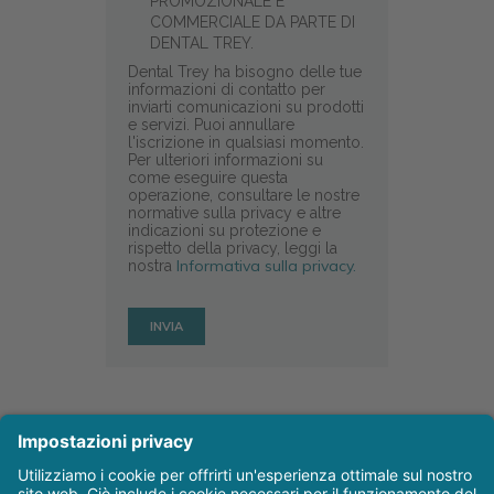
PROMOZIONALE E
COMMERCIALE DA PARTE DI
DENTAL TREY.
Dental Trey ha bisogno delle tue
informazioni di contatto per
inviarti comunicazioni su prodotti
e servizi. Puoi annullare
l'iscrizione in qualsiasi momento.
Per ulteriori informazioni su
come eseguire questa
operazione, consultare le nostre
normative sulla privacy e altre
indicazioni su protezione e
rispetto della privacy, leggi la
Informativa sulla privacy.
nostra
Autrice/Autore
Articoli recenti