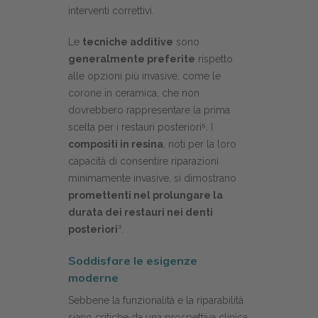
interventi correttivi.
Le
tecniche additive
sono
generalmente preferite
rispetto
alle opzioni più invasive, come le
corone in ceramica, che non
dovrebbero rappresentare la prima
scelta per i restauri posteriori⁵. I
compositi in resina
, noti per la loro
capacità di consentire riparazioni
minimamente invasive, si dimostrano
promettenti nel prolungare la
durata dei restauri nei denti
posteriori
³.
Soddisfare le esigenze
moderne
Sebbene la funzionalità e la riparabilità
siano critiche da una prospettiva clinica,