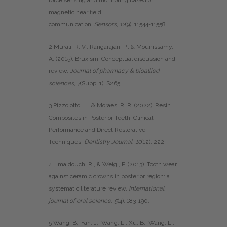
force sensing and monitoring based on
magnetic near field
communication.
Sensors
,
12
(9), 11544-11558.
2 Murali, R. V., Rangarajan, P., & Mounissamy,
A. (2015). Bruxism: Conceptual discussion and
review.
Journal of pharmacy & bioallied
sciences
,
7
(Suppl 1), S265.
3 Pizzolotto, L., & Moraes, R. R. (2022). Resin
Composites in Posterior Teeth: Clinical
Performance and Direct Restorative
Techniques.
Dentistry Journal
,
10
(12), 222.
4 Hmaidouch, R., & Weigl, P. (2013). Tooth wear
against ceramic crowns in posterior region: a
systematic literature review.
International
journal of oral science
,
5
(4), 183-190.
5 Wang, B., Fan, J., Wang, L., Xu, B., Wang, L.,