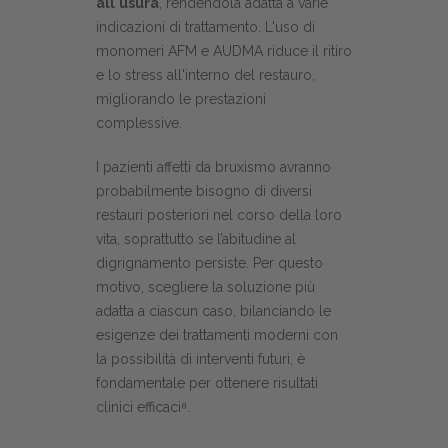
all'usura
, rendendola adatta a varie
indicazioni di trattamento. L'uso di
monomeri AFM e AUDMA riduce il ritiro
e lo stress all'interno del restauro,
migliorando le prestazioni
complessive.
I pazienti affetti da bruxismo avranno
probabilmente bisogno di diversi
restauri posteriori nel corso della loro
vita, soprattutto se l’abitudine al
digrignamento persiste. Per questo
motivo, scegliere la soluzione più
adatta a ciascun caso, bilanciando le
esigenze dei trattamenti moderni con
la possibilità di interventi futuri, è
fondamentale per ottenere risultati
clinici efficaci⁸.