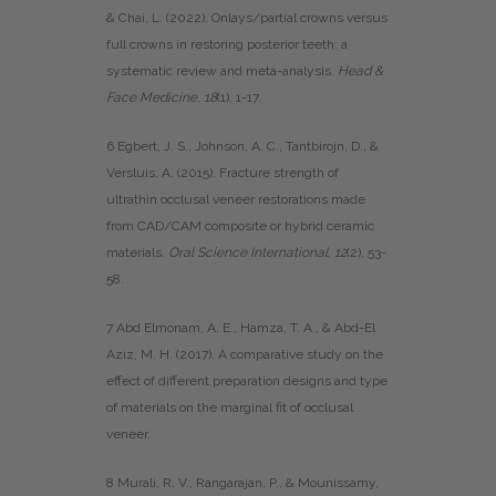
& Chai, L. (2022). Onlays/partial crowns versus
full crowns in restoring posterior teeth: a
systematic review and meta-analysis.
Head &
Face Medicine
,
18
(1), 1-17.
6 Egbert, J. S., Johnson, A. C., Tantbirojn, D., &
Versluis, A. (2015). Fracture strength of
ultrathin occlusal veneer restorations made
from CAD/CAM composite or hybrid ceramic
materials.
Oral Science International
,
12
(2), 53-
58.
7 Abd Elmonam, A. E., Hamza, T. A., & Abd-El
Aziz, M. H. (2017). A comparative study on the
effect of different preparation designs and type
of materials on the marginal fit of occlusal
veneer.
8 Murali, R. V., Rangarajan, P., & Mounissamy,