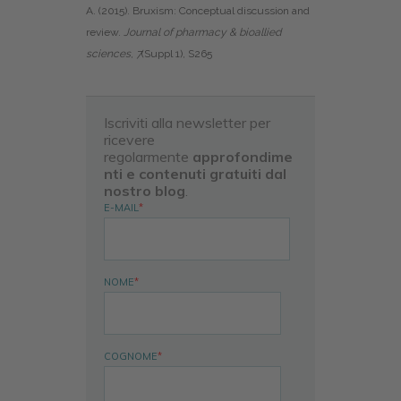
A. (2015). Bruxism: Conceptual discussion and
review.
Journal of pharmacy & bioallied
sciences
,
7
(Suppl 1), S265
Iscriviti alla newsletter per
ricevere
regolarmente
approfondime
nti e contenuti gratuiti dal
nostro blog
.
E-MAIL
*
NOME
*
COGNOME
*