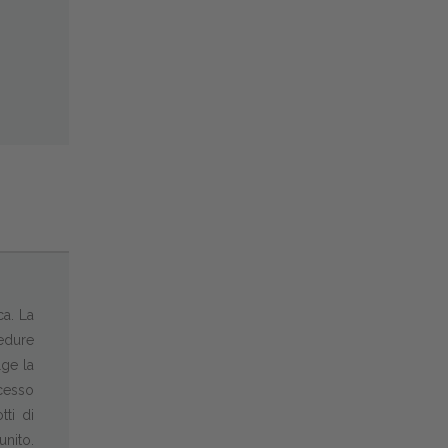
ca. La
cedure
lge la
ocesso
tti di
unito.