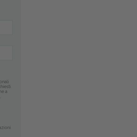
onali
hiesti.
he a
,
azioni