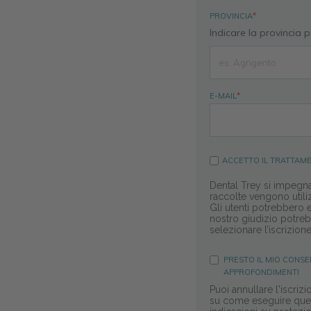
PROVINCIA
*
Indicare la provincia 
E-MAIL
*
ACCETTO IL
TRATTAME
Dental Trey si impegna 
raccolte vengono utiliz
Gli utenti potrebbero e
nostro giudizio potreb
selezionare l’iscrizion
PRESTO IL MIO CONSE
APPROFONDIMENTI
Puoi annullare l'iscri
su come eseguire quest