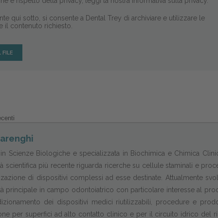
ne e rispetto della privacy, leggi la nostra Informativa sulla privacy.
te qui sotto, si consente a Dental Trey di archiviare e utilizzare le
e il contenuto richiesto.
ecenti
Barenghi
 in Scienze Biologiche e specializzata in Biochimica e Chimica Clini
ità scientifica più recente riguarda ricerche su cellule staminali e pro
izzazione di dispositivi complessi ad esse destinate. Attualmente svo
ità principale in campo odontoiatrico con particolare interesse al pr
dizionamento dei dispositivi medici riutilizzabili, procedure e prodo
one per superfici ad alto contatto clinico e per il circuito idrico del ri