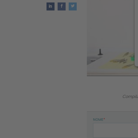
Compila
NOME
*