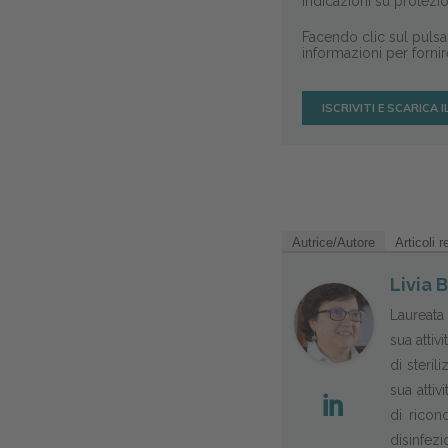
indicazioni su protezio
Facendo clic sul pulsan
informazioni per fornir
Autrice/Autore
Articoli r
Livia 
Laureata
sua attiv
di steril
sua attiv
di ricon
disinfezi