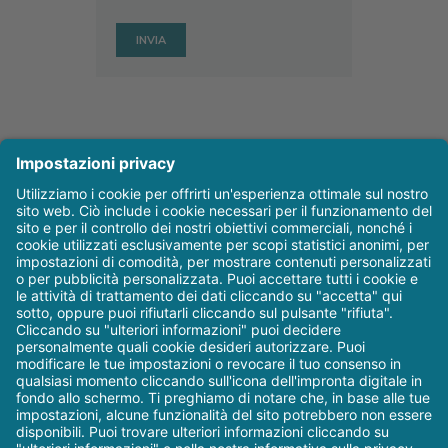
Autrice/Autore
Articoli recenti
W&H