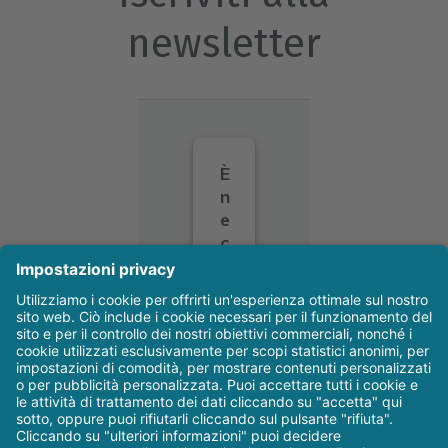
newsletter
È
n
e
c
e
s
s
a
ri
o
il
s